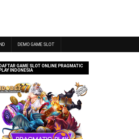
ND
DEMO GAME SLOT
DAFTAR GAME SLOT ONLINE PRAGMATIC
PLAY INDONESIA