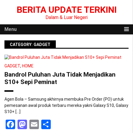
Skip
BERITA UPDATE TERKINI
to
content
Dalam & Luar Negeri
Menu
CATEGORY:
GADGET
GADGET
,
HOME
Bandrol Puluhan Juta Tidak Menjadikan
S10+ Sepi Peminat
Agen Bola – Samsung akhirnya membuka Pre Order (PO) untuk
pemesanan awal produk terbaru mereka yakni Galaxy S10, Galaxy
S10+ […]
Facebook
Mastodon
Email
Share