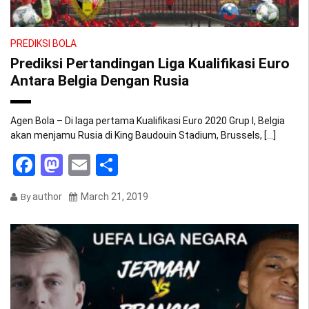
PREDIKSI BOLA
Prediksi Pertandingan Liga Kualifikasi Euro
Antara Belgia Dengan Rusia
Agen Bola – Di laga pertama Kualifikasi Euro 2020 Grup I, Belgia
akan menjamu Rusia di King Baudouin Stadium, Brussels, […]
Facebook
Mastodon
Email
Share
author
March 21, 2019
By