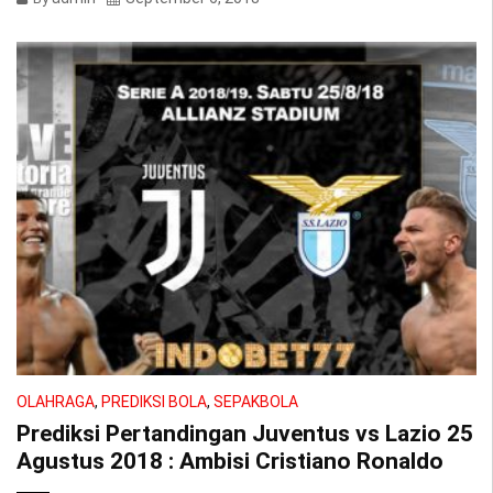
OLAHRAGA
,
PREDIKSI BOLA
,
SEPAKBOLA
Prediksi Pertandingan Juventus vs Lazio 25
Agustus 2018 : Ambisi Cristiano Ronaldo