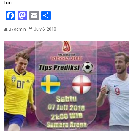
hari.
Facebook
Mastodon
Email
Share
admin
July 6, 2018
By