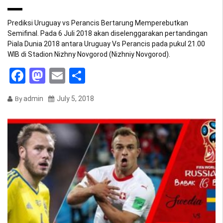
Prediksi Uruguay vs Perancis Bertarung Memperebutkan
Semifinal. Pada 6 Juli 2018 akan diselenggarakan pertandingan
Piala Dunia 2018 antara Uruguay Vs Perancis pada pukul 21.00
WIB di Stadion Nizhny Novgorod (Nizhniy Novgorod).
Facebook
Mastodon
Email
Share
admin
July 5, 2018
By