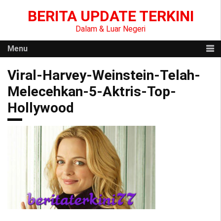
Skip
BERITA UPDATE TERKINI
to
content
Dalam & Luar Negeri
Menu
Viral-Harvey-Weinstein-Telah-
Melecehkan-5-Aktris-Top-
Hollywood