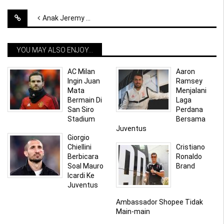
Post
Anak Jeremy Thomas Tertangkap Kasus Narkoba
navigation
YOU MAY ALSO ENJOY...
AC Milan
Aaron
Ingin Juan
Ramsey
Mata
Menjalani
Bermain Di
Laga
San Siro
Perdana
Stadium
Bersama
Juventus
Giorgio
Chiellini
Cristiano
Berbicara
Ronaldo
Soal Mauro
Brand
Icardi Ke
Juventus
Ambassador Shopee Tidak
Main-main