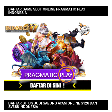
DAFTAR GAME SLOT ONLINE PRAGMATIC PLAY
INDONESIA
DAFTAR SITUS JUDI SABUNG AYAM ONLINE S128 DAN
SV388 INDONESIA