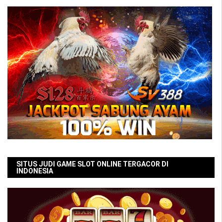
SITUS JUDI GAME SLOT ONLINE TERGACOR DI
INDONESIA