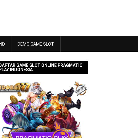
ND
DEMO GAME SLOT
DAFTAR GAME SLOT ONLINE PRAGMATIC
PLAY INDONESIA