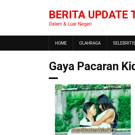
Skip
to
BERITA UPDATE 
content
Dalam & Luar Negeri
HOME
OLAHRAGA
SELEBRITI
Gaya Pacaran K