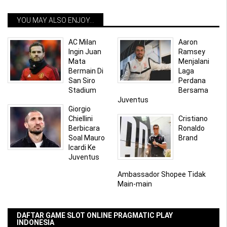
navigation
YOU MAY ALSO ENJOY...
AC Milan
Aaron
Ingin Juan
Ramsey
Mata
Menjalani
Bermain Di
Laga
San Siro
Perdana
Stadium
Bersama
Juventus
Giorgio
Chiellini
Cristiano
Berbicara
Ronaldo
Soal Mauro
Brand
Icardi Ke
Juventus
Ambassador Shopee Tidak
Main-main
DAFTAR GAME SLOT ONLINE PRAGMATIC PLAY
INDONESIA