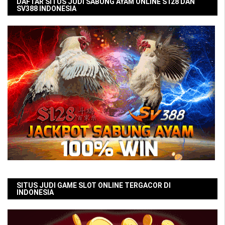
DAFTAR SITUS JUDI SABUNG AYAM ONLINE S128 DAN
SV388 INDONESIA
SITUS JUDI GAME SLOT ONLINE TERGACOR DI
INDONESIA