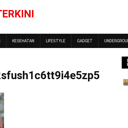
TERKINI
S
KESEHATAN
LIFESTYLE
GADGET
UNDERGROU
2sfush1c6tt9i4e5zp5