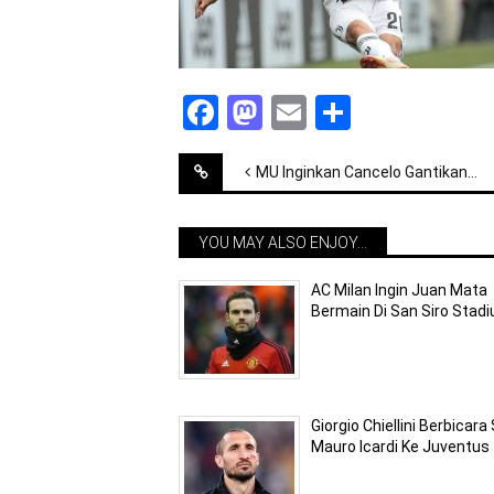
Facebook
Mastodon
Email
Share
Post
MU Inginkan Cancelo Gantikan Valencia Yang Mulai Uzur
navigation
YOU MAY ALSO ENJOY...
AC Milan Ingin Juan Mata
Bermain Di San Siro Stad
Giorgio Chiellini Berbicara
Mauro Icardi Ke Juventus