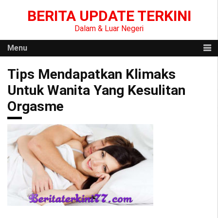
Skip
BERITA UPDATE TERKINI
to
content
Dalam & Luar Negeri
Menu
Tips Mendapatkan Klimaks
Untuk Wanita Yang Kesulitan
Orgasme