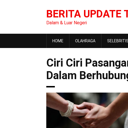
Skip
to
BERITA UPDATE 
content
Dalam & Luar Negeri
HOME
OLAHRAGA
SELEBRITI
Ciri Ciri Pasang
Dalam Berhubun