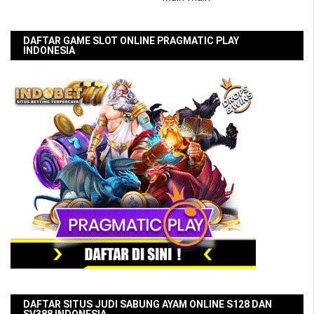
DAFTAR GAME SLOT ONLINE PRAGMATIC PLAY
INDONESIA
DAFTAR SITUS JUDI SABUNG AYAM ONLINE S128 DAN