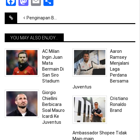
Facebook
Mastodon
Email
Share
Post
Penginapan Berada Bawah Laut Pertama Kali Di Dunia
navigation
YOU MAY ALSO ENJOY...
AC Milan
Aaron
Ingin Juan
Ramsey
Mata
Menjalani
Bermain Di
Laga
San Siro
Perdana
Stadium
Bersama
Juventus
Giorgio
Chiellini
Cristiano
Berbicara
Ronaldo
Soal Mauro
Brand
Icardi Ke
Juventus
Ambassador Shopee Tidak
Main-main