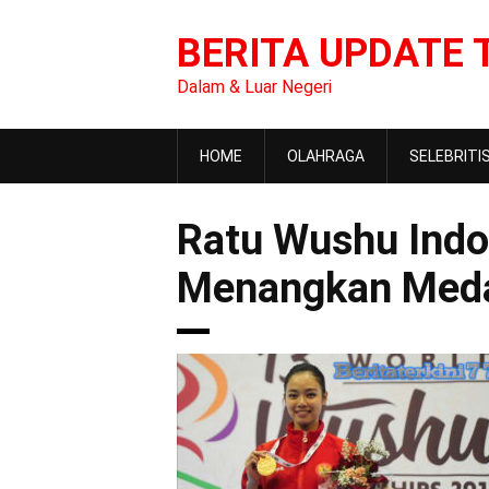
Skip
to
BERITA UPDATE 
content
Dalam & Luar Negeri
HOME
OLAHRAGA
SELEBRITI
Ratu Wushu Indo
Menangkan Meda