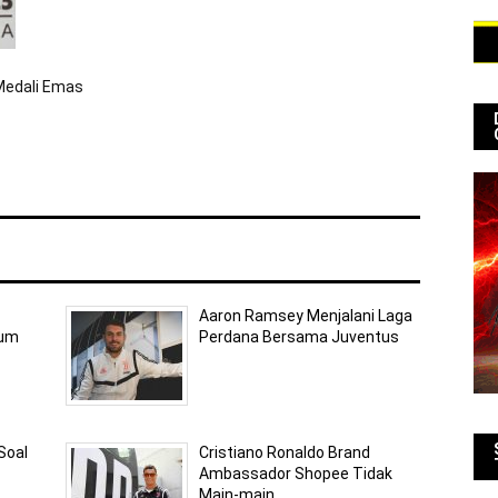
Medali Emas
Aaron Ramsey Menjalani Laga
ium
Perdana Bersama Juventus
 Soal
Cristiano Ronaldo Brand
Ambassador Shopee Tidak
Main-main