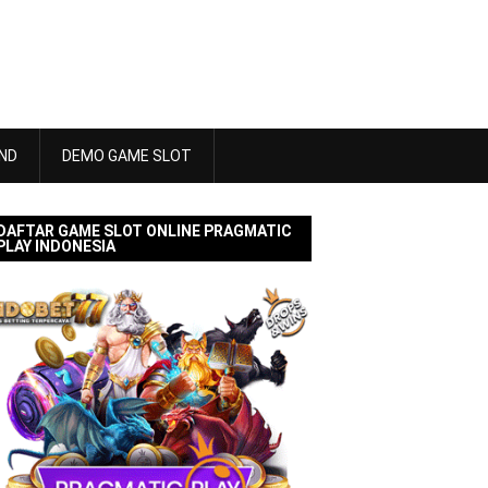
ND
DEMO GAME SLOT
DAFTAR GAME SLOT ONLINE PRAGMATIC
PLAY INDONESIA