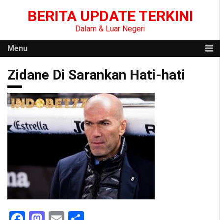
Skip
BERITA UPDATE TERKINI
to
content
Dalam & Luar Negeri
Menu
Zidane Di Sarankan Hati-hati
Facebook
Mastodon
Email
Share