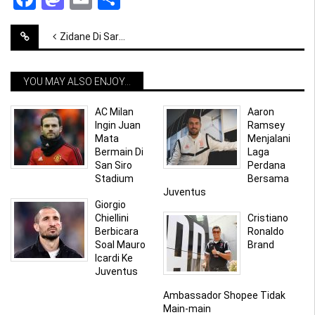
Post
Zidane Di Sarankan Hati-hati, Resiko Dalam Menangani MU
navigation
YOU MAY ALSO ENJOY...
AC Milan
Aaron
Ingin Juan
Ramsey
Mata
Menjalani
Bermain Di
Laga
San Siro
Perdana
Stadium
Bersama
Juventus
Giorgio
Chiellini
Cristiano
Berbicara
Ronaldo
Soal Mauro
Brand
Icardi Ke
Juventus
Ambassador Shopee Tidak
Main-main