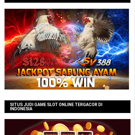
SITUS JUDI GAME SLOT ONLINE TERGACOR DI
INDONESIA