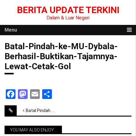
Skip
BERITA UPDATE TERKINI
to
content
Dalam & Luar Negeri
Menu
Batal-Pindah-ke-MU-Dybala-
Berhasil-Buktikan-Tajamnya-
Lewat-Cetak-Gol
Facebook
Mastodon
Email
Share
Post
Batal Pindah ke MU, Dybala Berhasil Buktikan Tajamnya Lewat Cetak Gol
navigation
YOU MAY ALSO ENJOY...