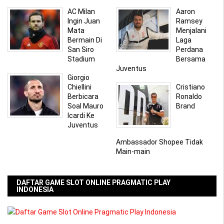
AC Milan
Aaron
Ingin Juan
Ramsey
Mata
Menjalani
Bermain Di
Laga
San Siro
Perdana
Stadium
Bersama
Juventus
Giorgio
Chiellini
Cristiano
Berbicara
Ronaldo
Soal Mauro
Brand
Icardi Ke
Juventus
Ambassador Shopee Tidak
Main-main
DAFTAR GAME SLOT ONLINE PRAGMATIC PLAY
INDONESIA