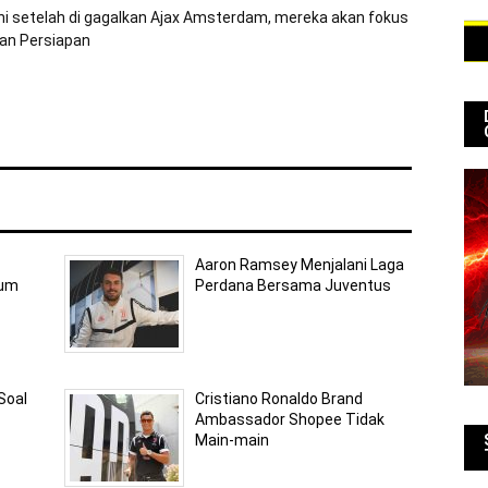
i setelah di gagalkan Ajax Amsterdam, mereka akan fokus
an Persiapan
Aaron Ramsey Menjalani Laga
ium
Perdana Bersama Juventus
 Soal
Cristiano Ronaldo Brand
Ambassador Shopee Tidak
Main-main