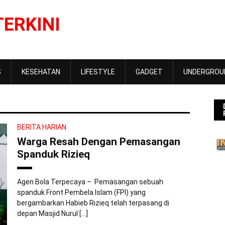
TERKINI
S
KESEHATAN
LIFESTYLE
GADGET
UNDERGROU
BERITA HARIAN
Warga Resah Dengan Pemasangan
Spanduk Rizieq
Agen Bola Terpecaya – Pemasangan sebuah
spanduk Front Pembela Islam (FPI) yang
bergambarkan Habieb Rizieq telah terpasang di
depan Masjid Nurul […]