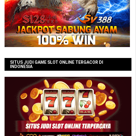
SITUS JUDI GAME SLOT ONLINE TERGACOR DI
INDONESIA