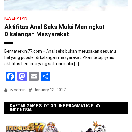
KESEHATAN
Aktifitas Anal Seks Mulai Meningkat
Dikalangan Masyarakat
Beritaterkini77.com – Anal seks bukan merupakan sesuatu
hal yang populer di kalangan masyarakat. Akan tetapi jenis
aktifitas bercinta yang satu ini mulai […]
Facebook
Mastodon
Email
Share
admin
January 13, 2017
By
DAFTAR GAME SLOT ONLINE PRAGMATIC PLAY
INDONESIA