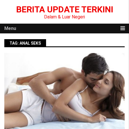
Skip
BERITA UPDATE TERKINI
to
content
Dalam & Luar Negeri
Menu
TAG:
ANAL SEKS