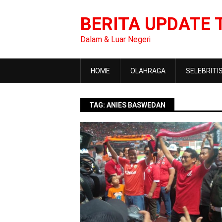
Skip
to
BERITA UPDATE 
content
Dalam & Luar Negeri
HOME
OLAHRAGA
SELEBRITI
TAG:
ANIES BASWEDAN