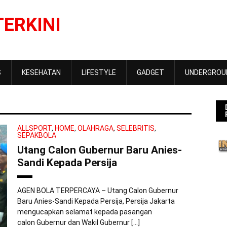
TERKINI
S
KESEHATAN
LIFESTYLE
GADGET
UNDERGROU
ALLSPORT
,
HOME
,
OLAHRAGA
,
SELEBRITIS
,
SEPAKBOLA
Utang Calon Gubernur Baru Anies-
Sandi Kepada Persija
AGEN BOLA TERPERCAYA – Utang Calon Gubernur
Baru Anies-Sandi Kepada Persija, Persija Jakarta
mengucapkan selamat kepada pasangan
calon Gubernur dan Wakil Gubernur […]