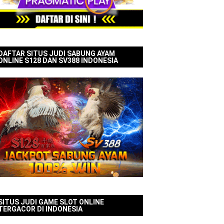
DAFTAR SITUS JUDI SABUNG AYAM
ONLINE S128 DAN SV388 INDONESIA
SITUS JUDI GAME SLOT ONLINE
TERGACOR DI INDONESIA