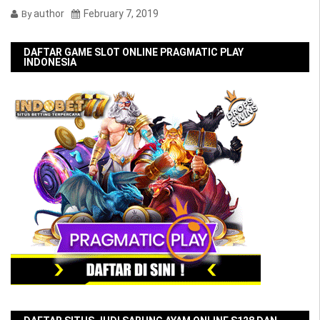
author
February 7, 2019
By
DAFTAR GAME SLOT ONLINE PRAGMATIC PLAY
INDONESIA