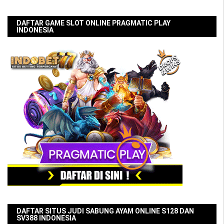
DAFTAR GAME SLOT ONLINE PRAGMATIC PLAY
INDONESIA
DAFTAR SITUS JUDI SABUNG AYAM ONLINE S128 DAN
SV388 INDONESIA