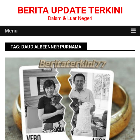
Skip
BERITA UPDATE TERKINI
to
content
Dalam & Luar Negeri
Menu
TAG:
DAUD ALBEENNER PURNAMA