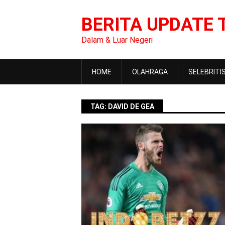
Skip
to
BERITA UPDATE 
content
Dalam & Luar Negeri
HOME
OLAHRAGA
SELEBRITI
TAG:
DAVID DE GEA