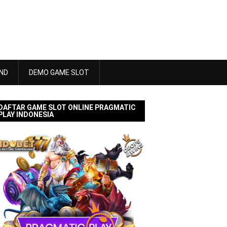
ND
DEMO GAME SLOT
DAFTAR GAME SLOT ONLINE PRAGMATIC
PLAY INDONESIA