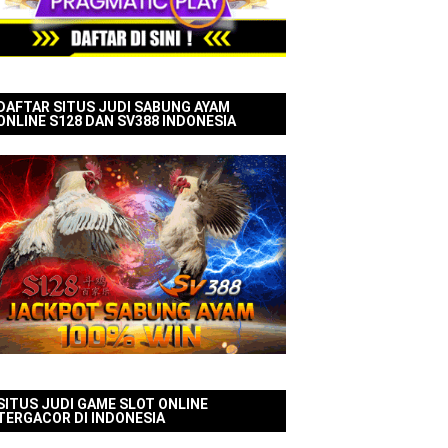
DAFTAR SITUS JUDI SABUNG AYAM
ONLINE S128 DAN SV388 INDONESIA
SITUS JUDI GAME SLOT ONLINE
TERGACOR DI INDONESIA