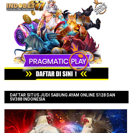
DAFTAR SITUS JUDI SABUNG AYAM ONLINE S128 DAN
SV388 INDONESIA