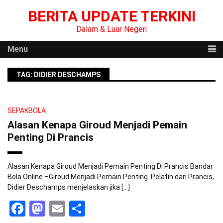
Skip
BERITA UPDATE TERKINI
to
content
Dalam & Luar Negeri
Menu
TAG:
DIDIER DESCHAMPS
SEPAKBOLA
Alasan Kenapa Giroud Menjadi Pemain
Penting Di Prancis
Alasan Kenapa Giroud Menjadi Pemain Penting Di Prancis Bandar
Bola Online –Giroud Menjadi Pemain Penting. Pelatih dari Prancis,
Didier Deschamps menjelaskan jika […]
Facebook
Mastodon
Email
Share