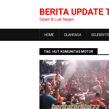
Skip
to
BERITA UPDATE 
content
Dalam & Luar Negeri
HOME
OLAHRAGA
SELEBRITI
TAG:
HUT KOMUNITAS MOTOR