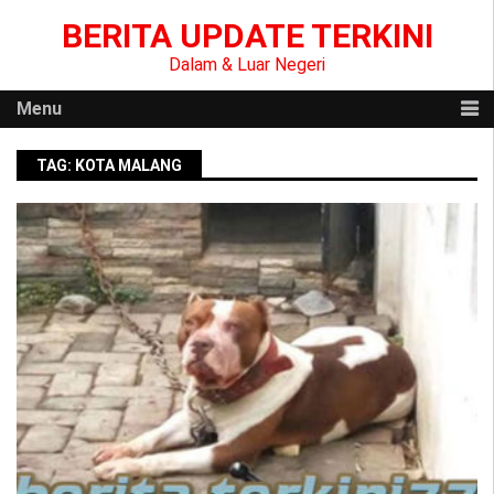
Skip
BERITA UPDATE TERKINI
to
content
Dalam & Luar Negeri
Menu
TAG:
KOTA MALANG