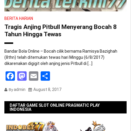
BERITA HARIAN
Tragis Anjing Pitbull Menyerang Bocah 8
Tahun Hingga Tewas
Bandar Bola Online – Bocah cilik bernama Ramisya Bazighah
(8thn) telah ditemukan tewas hari Minggu (6/8/2017)
dikarenakan digigit oleh anjing jenis Pitbull di […]
Facebook
Mastodon
Email
Share
admin
August 8, 2017
By
DAFTAR GAME SLOT ONLINE PRAGMATIC PLAY
INDONESIA