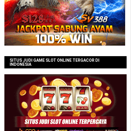
SITUS JUDI GAME SLOT ONLINE TERGACOR DI
INDONESIA