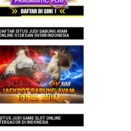
DAFTAR SITUS JUDI SABUNG AYAM
ONLINE S128 DAN SV388 INDONESIA
SITUS JUDI GAME SLOT ONLINE
TERGACOR DI INDONESIA