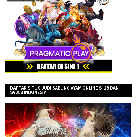
DAFTAR SITUS JUDI SABUNG AYAM ONLINE S128 DAN
SV388 INDONESIA