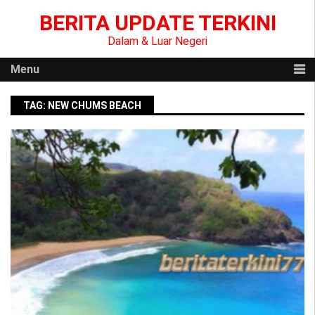
Skip
BERITA UPDATE TERKINI
to
content
Dalam & Luar Negeri
Menu
TAG:
NEW CHUMS BEACH