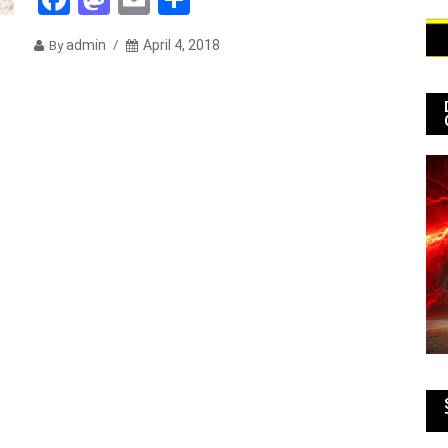
admin
April 4, 2018
By