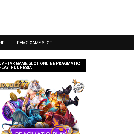
ND
DEMO GAME SLOT
DAFTAR GAME SLOT ONLINE PRAGMATIC
PLAY INDONESIA