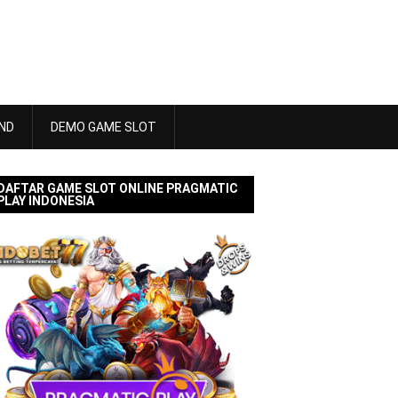
ND
DEMO GAME SLOT
DAFTAR GAME SLOT ONLINE PRAGMATIC
PLAY INDONESIA