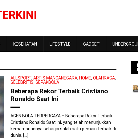
TERKINI
S
KESEHATAN
LIFESTYLE
GADGET
UNDERGROU
ALLSPORT
,
ARTIS MANCANEGARA
,
HOME
,
OLAHRAGA
,
SELEBRITIS
,
SEPAKBOLA
Beberapa Rekor Terbaik Cristiano
Ronaldo Saat Ini
AGEN BOLA TERPERCAYA – Beberapa Rekor Terbaik
Cristiano Ronaldo Saat Ini, yang telah menunjukkan
kemampuannya sebagai salah satu pemain terbaik di
dunia. […]