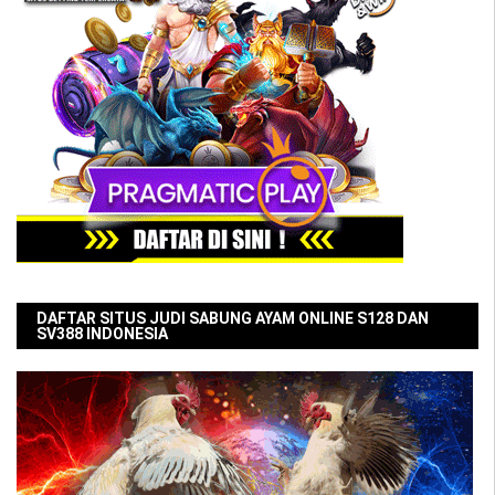
DAFTAR SITUS JUDI SABUNG AYAM ONLINE S128 DAN
SV388 INDONESIA