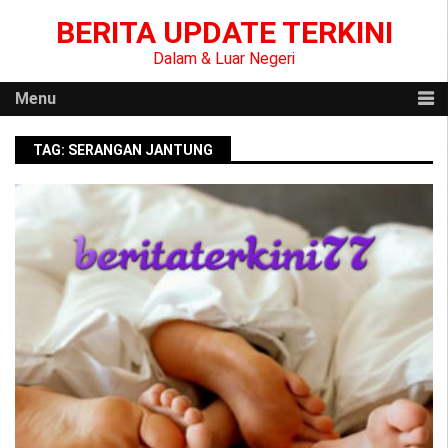
Skip
BERITA UPDATE TERKINI
to
content
Dalam & Luar Negeri
Menu
TAG:
SERANGAN JANTUNG