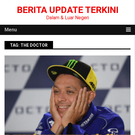
Skip
BERITA UPDATE TERKINI
to
content
Dalam & Luar Negeri
Menu
TAG:
THE DOCTOR