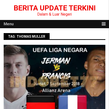
Skip
BERITA UPDATE TERKINI
to
content
Dalam & Luar Negeri
Menu
TAG:
THOMAS MULLER