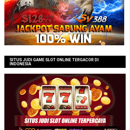
SITUS JUDI GAME SLOT ONLINE TERGACOR DI
INDONESIA