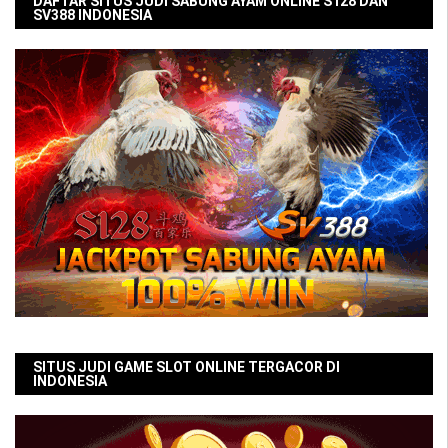
DAFTAR SITUS JUDI SABUNG AYAM ONLINE S128 DAN
SV388 INDONESIA
SITUS JUDI GAME SLOT ONLINE TERGACOR DI
INDONESIA