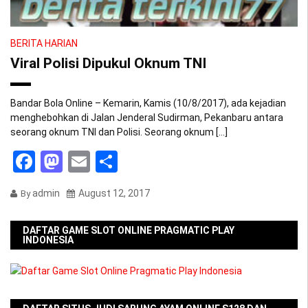
BERITA HARIAN
Viral Polisi Dipukul Oknum TNI
Bandar Bola Online – Kemarin, Kamis (10/8/2017), ada kejadian
menghebohkan di Jalan Jenderal Sudirman, Pekanbaru antara
seorang oknum TNI dan Polisi. Seorang oknum […]
Facebook
Mastodon
Email
Share
admin
August 12, 2017
By
DAFTAR GAME SLOT ONLINE PRAGMATIC PLAY
INDONESIA