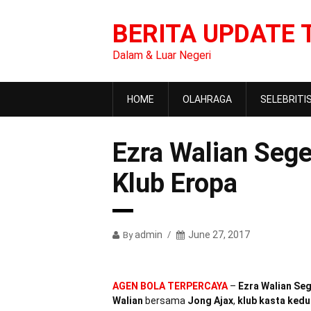
Skip
to
BERITA UPDATE 
content
Dalam & Luar Negeri
HOME
OLAHRAGA
SELEBRITI
Ezra Walian Seg
Klub Eropa
admin
June 27, 2017
By
AGEN BOLA TERPERCAYA
–
Ezra Walian Se
Walian
bersama
Jong Ajax
,
klub kasta kedu