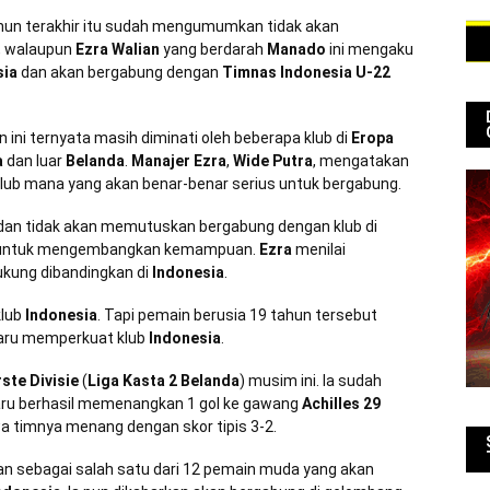
ahun terakhir itu sudah mengumumkan tidak akan
, walaupun
Ezra Walian
yang berdarah
Manado
ini mengaku
sia
dan akan bergabung dengan
Timnas Indonesia U-22
 ini ternyata masih diminati oleh beberapa klub di
Eropa
a
dan luar
Belanda
.
Manajer Ezra
,
Wide Putra
, mengatakan
ub mana yang akan benar-benar serius untuk bergabung.
dan tidak akan memutuskan bergabung dengan klub di
r untuk mengembangkan kemampuan.
Ezra
menilai
kung dibandingkan di
Indonesia
.
klub
Indonesia
. Tapi pemain berusia 19 tahun tersebut
baru memperkuat klub
Indonesia
.
ste Divisie
(
Liga Kasta 2 Belanda
) musim ini. Ia sudah
aru berhasil memenangkan 1 gol ke gawang
Achilles 29
a timnya menang dengan skor tipis 3-2.
an sebagai salah satu dari 12 pemain muda yang akan