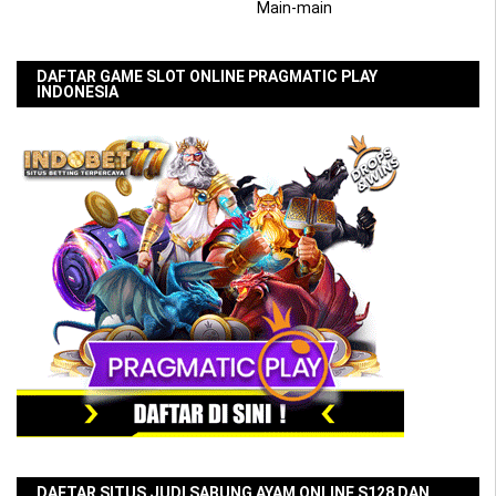
Main-main
DAFTAR GAME SLOT ONLINE PRAGMATIC PLAY
INDONESIA
DAFTAR SITUS JUDI SABUNG AYAM ONLINE S128 DAN