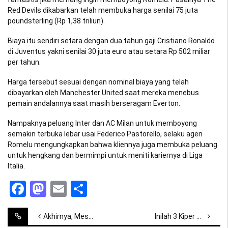
Red Devils dikabarkan telah membuka harga senilai 75 juta
poundsterling (Rp 1,38 triliun).
Biaya itu sendiri setara dengan dua tahun gaji Cristiano Ronaldo
di Juventus yakni senilai 30 juta euro atau setara Rp 502 miliar
per tahun.
Harga tersebut sesuai dengan nominal biaya yang telah
dibayarkan oleh Manchester United saat mereka menebus
pemain andalannya saat masih berseragam Everton.
Nampaknya peluang Inter dan AC Milan untuk memboyong
semakin terbuka lebar usai Federico Pastorello, selaku agen
Romelu mengungkapkan bahwa kliennya juga membuka peluang
untuk hengkang dan bermimpi untuk meniti kariernya di Liga
Italia.
Facebook
Mastodon
Email
Share
Post
Akhirnya, Messi Telah Mengakui Kehebatan Ronaldo
Inilah 3 Kiper Calon Pengganti David de Gea di Manchester United