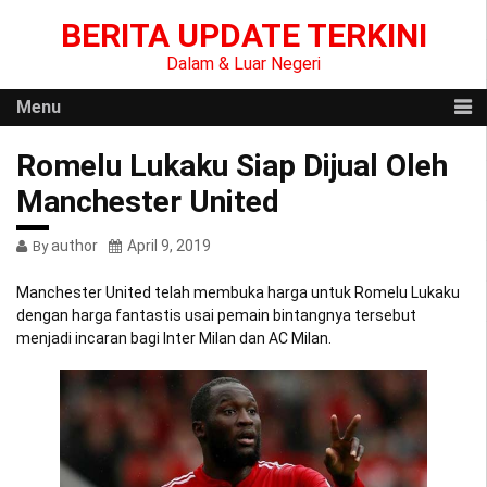
Skip
BERITA UPDATE TERKINI
to
content
Dalam & Luar Negeri
Menu
Romelu Lukaku Siap Dijual Oleh
Manchester United
author
April 9, 2019
By
Manchester United telah membuka harga untuk Romelu Lukaku
dengan harga fantastis usai pemain bintangnya tersebut
menjadi incaran bagi Inter Milan dan AC Milan.