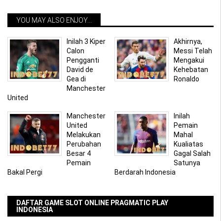
navigation
YOU MAY ALSO ENJOY...
Inilah 3 Kiper
Akhirnya,
Calon
Messi Telah
Pengganti
Mengakui
David de
Kehebatan
Gea di
Ronaldo
Manchester
United
Manchester
Inilah
United
Pemain
Melakukan
Mahal
Perubahan
Kualiatas
Besar 4
Gagal Salah
Pemain
Satunya
Bakal Pergi
Berdarah Indonesia
DAFTAR GAME SLOT ONLINE PRAGMATIC PLAY
INDONESIA