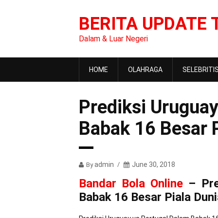
Skip
to
BERITA UPDATE 
content
Dalam & Luar Negeri
HOME
OLAHRAGA
SELEBRITI
Prediksi Uruguay
Babak 16 Besar P
admin
June 30, 2018
By
Bandar Bola Online
– Pre
Babak 16 Besar Piala Duni