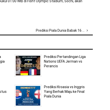
pukul 01:00 WIB di Fisht Olympic Stadium, Sochi, akan
Prediksi Piala Dunia Babak 16 Besar Antara Kroasia vs Denmark
a
Prediksi Pertandingan Liga
lgia
Nations UEFA Jerman vs
Perancis
Prediksi Kroasia vs Inggris
stus
Yang Berhak Maju ke Final
Piala Dunia