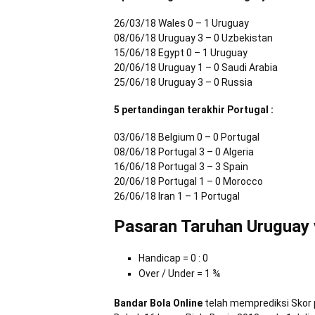
26/03/18 Wales 0 – 1 Uruguay
08/06/18 Uruguay 3 – 0 Uzbekistan
15/06/18 Egypt 0 – 1 Uruguay
20/06/18 Uruguay 1 – 0 Saudi Arabia
25/06/18 Uruguay 3 – 0 Russia
5 pertandingan terakhir Portugal :
03/06/18 Belgium 0 – 0 Portugal
08/06/18 Portugal 3 – 0 Algeria
16/06/18 Portugal 3 – 3 Spain
20/06/18 Portugal 1 – 0 Morocco
26/06/18 Iran 1 – 1 Portugal
Pasaran Taruhan Uruguay v
Handicap = 0 : 0
Over / Under = 1 ¾
Bandar Bola Online
telah memprediksi Skor