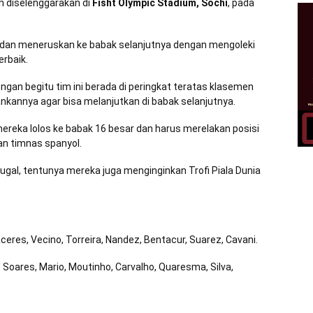
n diselenggarakan di
Fisht Olympic Stadium, Sochi
, pada
 A dan meneruskan ke babak selanjutnya dengan mengoleki
erbaik.
ngan begitu tim ini berada di peringkat teratas klasemen
kannya agar bisa melanjutkan di babak selanjutnya.
ereka lolos ke babak 16 besar dan harus merelakan posisi
kan timnas spanyol.
ugal, tentunya mereka juga menginginkan Trofi Piala Dunia
aceres, Vecino, Torreira, Nandez, Bentacur, Suarez, Cavani.
e, Soares, Mario, Moutinho, Carvalho, Quaresma, Silva,