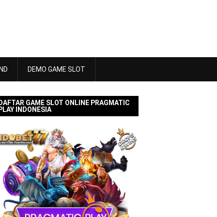
ND
DEMO GAME SLOT
DAFTAR GAME SLOT ONLINE PRAGMATIC
PLAY INDONESIA