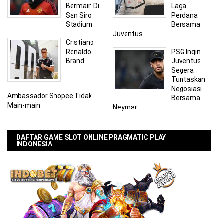
Bermain Di
Laga
San Siro
Perdana
Stadium
Bersama
Juventus
Cristiano
Ronaldo
PSG Ingin
Brand
Juventus
Segera
Tuntaskan
Negosiasi
Ambassador Shopee Tidak
Bersama
Main-main
Neymar
DAFTAR GAME SLOT ONLINE PRAGMATIC PLAY
INDONESIA