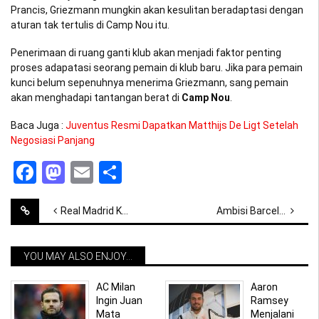
Prancis, Griezmann mungkin akan kesulitan beradaptasi dengan
aturan tak tertulis di Camp Nou itu.
Penerimaan di ruang ganti klub akan menjadi faktor penting
proses adapatasi seorang pemain di klub baru. Jika para pemain
kunci belum sepenuhnya menerima Griezmann, sang pemain
akan menghadapi tantangan berat di
Camp
Nou
.
Baca Juga :
Juventus Resmi Dapatkan Matthijs De Ligt Setelah
Negosiasi Panjang
Facebook
Mastodon
Email
Share
Post
Real Madrid Kembali Datangkan Pemain Jepang, Eiji Kubo
Ambisi Barcelona Gagal Dapatkan De Ligt, Alternatif Lain Adalah Todibo
navigation
YOU MAY ALSO ENJOY...
AC Milan
Aaron
Ingin Juan
Ramsey
Mata
Menjalani