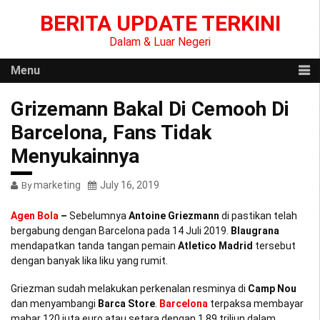
Skip
BERITA UPDATE TERKINI
to
content
Dalam & Luar Negeri
Menu
Grizemann Bakal Di Cemooh Di
Barcelona, Fans Tidak
Menyukainnya
marketing
July 16, 2019
By
Agen Bola
–
Sebelumnya
Antoine Griezmann
di pastikan telah
bergabung dengan Barcelona pada 14 Juli 2019.
Blaugrana
mendapatkan tanda tangan pemain
Atletico
Madrid
tersebut
dengan banyak lika liku yang rumit.
Griezman sudah melakukan perkenalan resminya di
Camp Nou
dan menyambangi
Barca Store
.
Barcelona
terpaksa membayar
mahar 120 juta euro atau setara dengan 1,89 triliun dalam