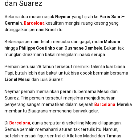
dan Suarez
Selama dua musim sejak
Neymar
yang hijrah ke
Paris Saint
–
Germain
,
Barcelona
kesulitan mengisi ruang kosong yang
ditinggalkan pemain Brasil itu.
Beberapa pemain telah mencoba dan gagal, mulai
Malcom
hingga
Philippe Coutinho
dan
Ousmane Dembele
. Bukan tak
mungkin Griezmann bakal mengalami nasib serupa.
Pemain berusia 28 tahun tersebut memiliki talenta luar biasa.
Tapi, butuh lebih dari bakat untuk bisa cocok bermain bersama
Lionel Messi
dan Luis Suarez.
Neymar pernah memainkan peran itu bersama Messi dan
Suarez. Trio pemain tersebut menjelma menjadi barisan
penyerang sangat mematikan dalam sejarah
Barcelona
. Mereka
membantu Blaugrana memenangi banyak gelar.
Di
Barcelona
, dunia berputar di sekeliling Messi di lapangan.
Semua pemain memahami aturan tak tertulis itu. Namun,
setelah menjadi figur sentral di Atletico Madrid dan Timnas