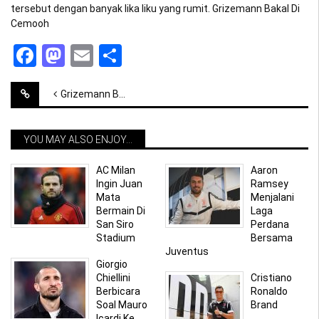
tersebut dengan banyak lika liku yang rumit. Grizemann Bakal Di
Cemooh
Facebook
Mastodon
Email
Share
Post
Grizemann Bakal Di Cemooh Di Barcelona, Fans Tidak Menyukainnya
navigation
YOU MAY ALSO ENJOY...
AC Milan
Aaron
Ingin Juan
Ramsey
Mata
Menjalani
Bermain Di
Laga
San Siro
Perdana
Stadium
Bersama
Juventus
Giorgio
Chiellini
Cristiano
Berbicara
Ronaldo
Soal Mauro
Brand
Icardi Ke