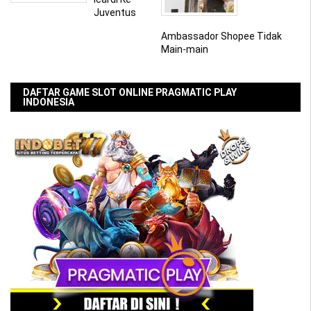
Juventus
Ambassador Shopee Tidak
Main-main
DAFTAR GAME SLOT ONLINE PRAGMATIC PLAY
INDONESIA