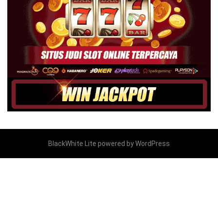
BlackWhite Lite
powered by
WordPress