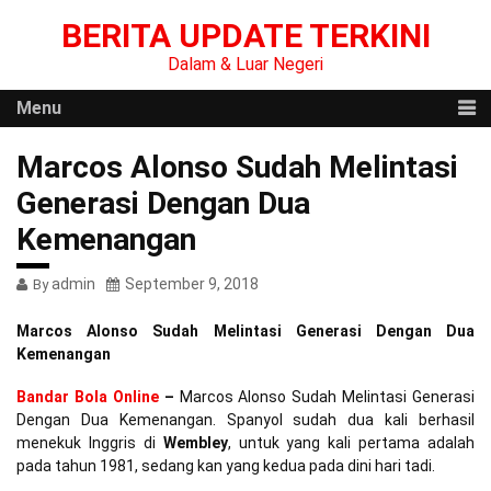
Skip
BERITA UPDATE TERKINI
to
content
Dalam & Luar Negeri
Menu
Marcos Alonso Sudah Melintasi
Generasi Dengan Dua
Kemenangan
admin
September 9, 2018
By
Marcos Alonso Sudah Melintasi Generasi Dengan Dua
Kemenangan
Bandar Bola Onlin
e
–
Marcos Alonso Sudah Melintasi Generasi
Dengan Dua Kemenangan. Spanyol sudah dua kali berhasil
menekuk Inggris di
Wembley
, untuk yang kali pertama adalah
pada tahun 1981, sedang kan yang kedua pada dini hari tadi.