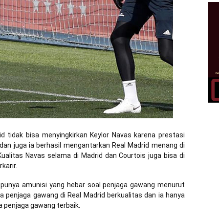
d tidak bisa menyingkirkan Keylor Navas karena prestasi
 dan juga ia berhasil mengantarkan Real Madrid menang di
Kualitas Navas selama di Madrid dan Courtois juga bisa di
karir.
 punya amunisi yang hebar soal penjaga gawang menurut
a penjaga gawang di Real Madrid berkualitas dan ia hanya
ra penjaga gawang terbaik.