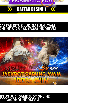
DAFTAR SITUS JUDI SABUNG AYAM
ONLINE S128 DAN SV388 INDONESIA
SITUS JUDI GAME SLOT ONLINE
TERGACOR DI INDONESIA