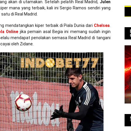
yang akan di utamakan. Setelah pelatih Real Madrid,
Julen
per mana yang terbaik, kali ini Sergio Ramos sendiri yang
satu di Real Madrid.
 mendatangkan kiper terbaik di Piala Dunia dari
Chelsea
.
la Onlin
e
jika pemain asal Begia ini memang sudah ingin
 selalu mendapat penolakan semasa Real Madrid di tangani
cayai oleh Zidane.