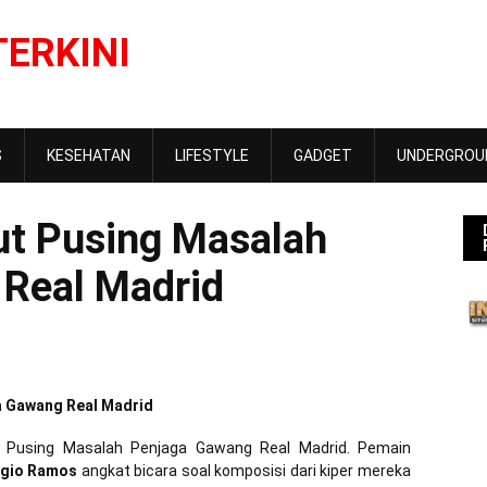
TERKINI
S
KESEHATAN
LIFESTYLE
GADGET
UNDERGROU
ut Pusing Masalah
Real Madrid
a Gawang Real Madrid
t Pusing Masalah Penjaga Gawang Real Madrid. Pemain
rgio Ramos
angkat bicara soal komposisi dari kiper mereka