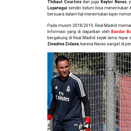
Thibaut Courtois
dan juga
Keylor Navas
, 
Lopetegui
sendiri belum bisa menentukan ki
bersuara dalam hal menentukan kiper nomor 
Pada musim 2018/2019, Real Madrid memang
Informasi yang di dapatkan oleh
Bandar Bo
bergabung di Real Madrid sejak lama tepai
Zinedine Zidane
, karena Navas sangat di per