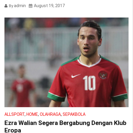
admin
August 19, 2017
By
ALLSPORT
,
HOME
,
OLAHRAGA
,
SEPAKBOLA
Ezra Walian Segera Bergabung Dengan Klub
Eropa