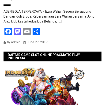
AGEN BOLA TERPERCAYA – Ezra Walian Segera Bergabung
Dengan Klub Eropa, Kebersamaan Ezra Walian bersama Jong
Ajax, klub kasta kedua Liga Belanda, […]
Facebook
Mastodon
Email
Share
admin
June 27, 2017
By
DAFTAR GAME SLOT ONLINE PRAGMATIC PLAY
INDONESIA