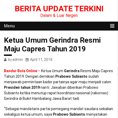
Skip
BERITA UPDATE TERKINI
to
content
Dalam & Luar Negeri
Menu
Ketua Umum Gerindra Resmi
Maju Capres Tahun 2019
admin
April 11, 2018
By
Bandar Bola Online
– Ketua Umum
Gerindra
Resmi Maju Capres
Tahun 2019. Dengan demikian
Prabowo Subianto
sudah
menjawab permintaan kader partainya agar maju menjadi calon
Presiden tahun 2019
nanti. Jawaban diberikan Prabowo
Subianto ketika menutup rapat koordinasi nasional (rakornas)
Gerindra di Bukit Hambalang Jawa Barat tadi.
“Sebagai mandataris partai pemegang mandat saudara sekalian
sekaligus ketua umum, saya
Prabowo Subianto
menyatakan