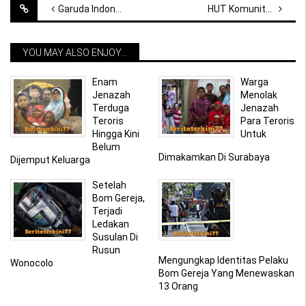
Post
Garuda Indonesia Menerima Gugatan Sebesar Rp 11,25 Miliar
HUT Komunitas Motor Menampilkan Tarian Erotis Berakhir Di Jalur Hukum
navigation
YOU MAY ALSO ENJOY...
Enam
Warga
Jenazah
Menolak
Terduga
Jenazah
Teroris
Para Teroris
Hingga Kini
Untuk
Belum
Dimakamkan Di Surabaya
Dijemput Keluarga
Setelah
Bom Gereja,
Terjadi
Ledakan
Susulan Di
Rusun
Mengungkap Identitas Pelaku
Wonocolo
Bom Gereja Yang Menewaskan
13 Orang