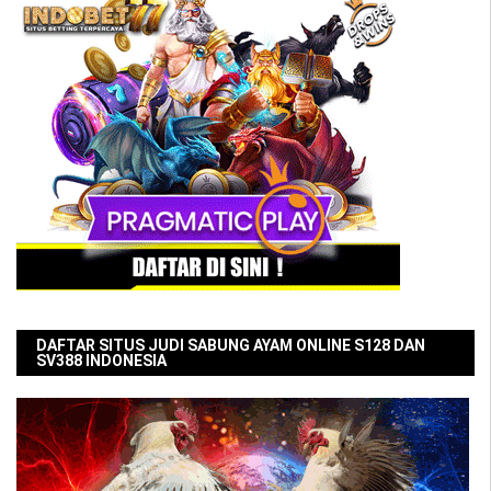
DAFTAR SITUS JUDI SABUNG AYAM ONLINE S128 DAN
SV388 INDONESIA